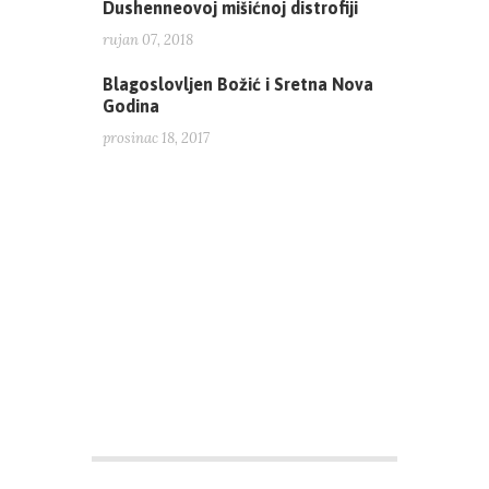
Dushenneovoj mišićnoj distrofiji
rujan 07, 2018
Blagoslovljen Božić i Sretna Nova
Godina
prosinac 18, 2017