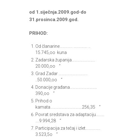
od 1.siječnja.2009.god-do
31.prosinca.2009.god.
PRIHOD:
Od članarine………….. …..………. ..
15.745,oo kuna
Zadarska županija…………..………..
20.000,oo “
Grad Zadar …………………..……..
..50.000,oo “
Donacije građana………………………..
390,oo “
Prihod o
kamata…………………………….256,35 “
Povrat sredstava za adaptaciju…..….
….9.994,28 “
Participacija za tečaj i izlet……..……..
3.523,5o “