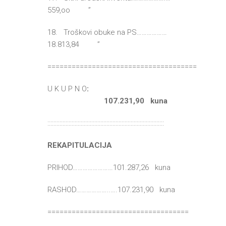
559,oo ”
18. Troškovi obuke na PS………………
18.813,84 ”
=====================================
U K U P N O
:
107.231,90 kuna
:::::::::::::::::::::::::::::::::::::::::::::::::::::::::::::::::::::::::::::
REKAPITULACIJA
PRIHOD……………………101.287,26 kuna
RASHOD………………..….107.231,90 kuna
===================================