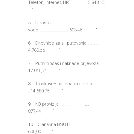
Telefon,.Internet,.HRT……………..5.848,15
”
5. Utrošak
vode………………………….603,46 ”
6. Dnevnice za sl. putovanja………… .
4.760,oo ”
7. Putni trošak i naknade prijevoza….
17.040,74 ”
8. Troškovi – natjecanja i izleta……
..14.680,75 ”
9. NB-provizija……………………. ….
877,44 ”
10. Članarina HSUTI……………….. ….
600,00 ”