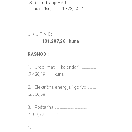
Refundiranje HSUTI i
usklađenje……….1.378,13 “
====================================
U K U P N O
:
101.287,26 kuna
RASHODI:
1. Ured. mat. – kalendari …………..
.7.426,19 kuna
2. Električna energija i gorivo……….
.2.706,38 ”
3. Poštarina………………… …………
7.017,72 ”
4.