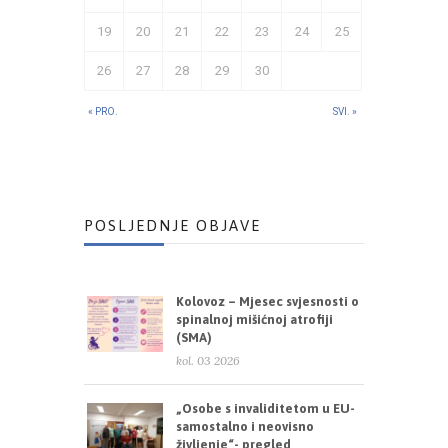
19
20
21
22
23
24
25
26
27
28
29
30
« PRO.
SVI. »
POSLJEDNJE OBJAVE
Kolovoz – Mjesec svjesnosti o
spinalnoj mišićnoj atrofiji
(SMA)
kol. 03 2026
„Osobe s invaliditetom u EU-
samostalno i neovisno
življenje“- pregled