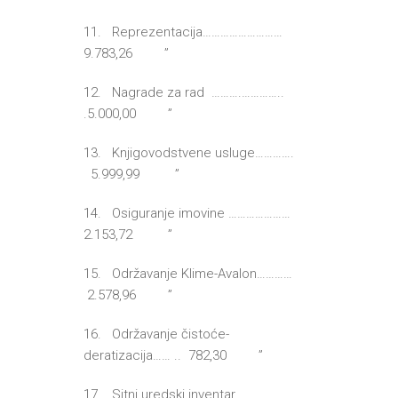
11. Reprezentacija………………………
9.783,26 ”
12. Nagrade za rad ……….…………..
.5.000,00 ”
13. Knjigovodstvene usluge………….
5.999,99 ”
14. Osiguranje imovine …………………
2.153,72 ”
15. Održavanje Klime-Avalon…………
2.578,96 ”
16. Održavanje čistoće-
deratizacija…… .. 782,30 ”
17. Sitni uredski inventar……………….…