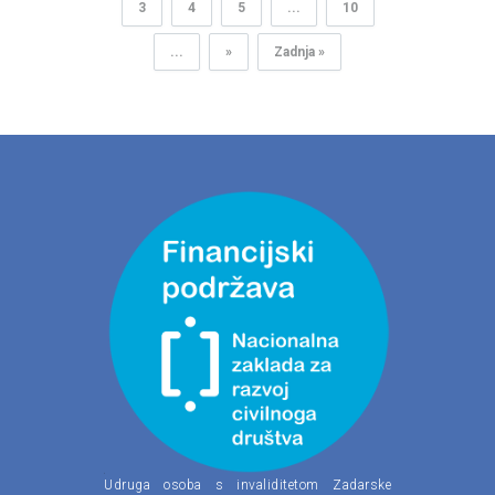
3
4
5
...
10
...
»
Zadnja »
Udruga osoba s invaliditetom Zadarske