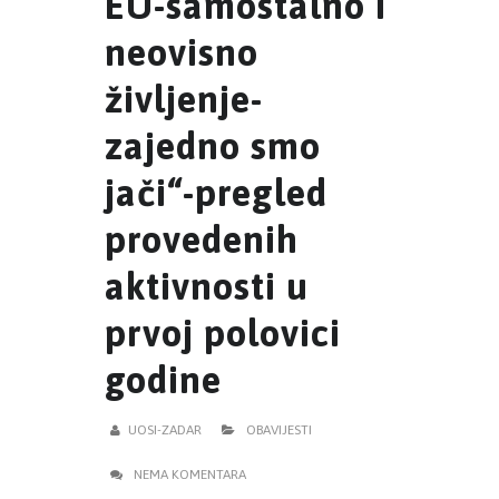
EU-samostalno i
neovisno
življenje-
zajedno smo
jači“-pregled
provedenih
aktivnosti u
prvoj polovici
godine
UOSI-ZADAR
OBAVIJESTI
NEMA KOMENTARA