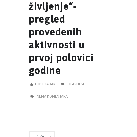
življenje“-
pregled
provedenih
aktivnosti u
prvoj polovici
godine
UOSI-ZADAR
OBAVIJESTI
NEMA KOMENTARA
...
Više