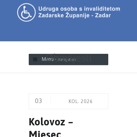
Obavijesti
Menu -
Navigation
03
KOL. 2026
Kolovoz –
Mjesec