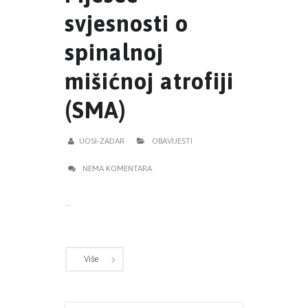
svjesnosti o
spinalnoj
mišićnoj atrofiji
(SMA)
UOSI-ZADAR
OBAVIJESTI
NEMA KOMENTARA
...
Više