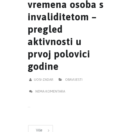
vremena osoba s
invaliditetom –
pregled
aktivnosti u
prvoj polovici
godine
UOSI-ZADAR
OBAVIJESTI
NEMA KOMENTARA
...
Više