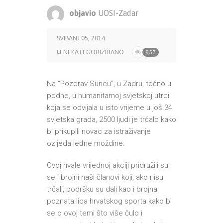
objavio
UOSI-Zadar
SVIBANJ 05, 2014
U
NEKATEGORIZIRANO
957
Na “Pozdrav Suncu”, u Zadru, točno u
podne, u humanitarnoj svjetskoj utrci
koja se odvijala u isto vrijeme u još 34
svjetska grada, 2500 ljudi je trčalo kako
bi prikupili novac za istraživanje
ozljeda leđne moždine.
Ovoj hvale vrijednoj akciji pridružili su
se i brojni naši članovi koji, ako nisu
trčali, podršku su dali kao i brojna
poznata lica hrvatskog sporta kako bi
se o ovoj temi što više čulo i