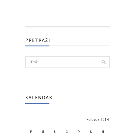
PRETRAŽI
KALENDAR
kolovoz 2014
P
U
S
Č
P
S
N