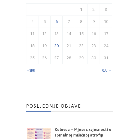
1
2
3
4
5
6
7
8
9
10
11
12
13
14
15
16
17
18
19
20
21
22
23
24
25
26
27
28
29
30
31
« SRP.
RUJ. »
POSLJEDNJE OBJAVE
Kolovoz – Mjesec svjesnosti o
spinalnoj mišićnoj atrofiji