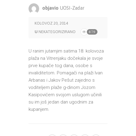
objavio
UOSI-Zadar
KOLOVOZ 20, 2014
U
NEKATEGORIZIRANO
879
U ranim jutarnjim satima 18. kolovoza
plaža na Vitrenjaku dočekala je svoje
prve kupače tog dana, osobe s
invaliditetom.
Pomagači na plaži Ivan
Arbanas i Jakov Pešut zajedno s
voditeljem plaže g-dinom Jozom
Kasipovićem svojom uslugom učinili
su im još jedan dan ugodnim za
kupanjem.