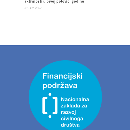
aktivnosti u prvoj polovici godine
lip. 02 2026