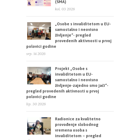
(SMA)
kol. 03 2026
„Osobe s invaliditetom u EU-
samostalno i neovisno
življenje“- pregled
provedenih aktivnosti u prvoj
polovici godine
srp. 14 2026
Projekt „Osobe s
invaliditetom u EU-
samostalno i neovisno
življenje-zajedno smo jači“-
pregled provedenih aktivnosti u prvoj
polovici godine
lip. 30 2026
Radionice za kvalitetno
provođenje slobodnog
vremena osoba s
invaliditetom – pregled