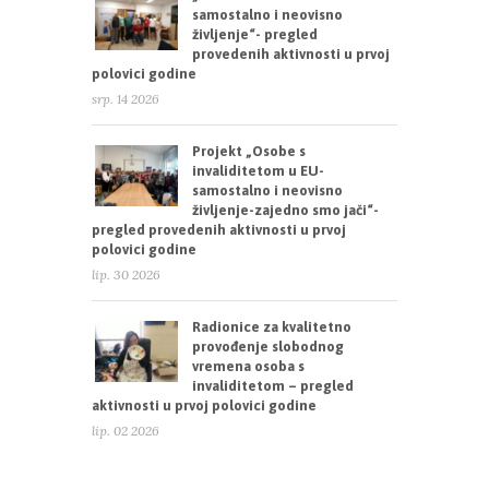
samostalno i neovisno
življenje“- pregled
provedenih aktivnosti u prvoj
polovici godine
srp. 14 2026
Projekt „Osobe s
invaliditetom u EU-
samostalno i neovisno
življenje-zajedno smo jači“-
pregled provedenih aktivnosti u prvoj
polovici godine
lip. 30 2026
Radionice za kvalitetno
provođenje slobodnog
vremena osoba s
invaliditetom – pregled
aktivnosti u prvoj polovici godine
lip. 02 2026