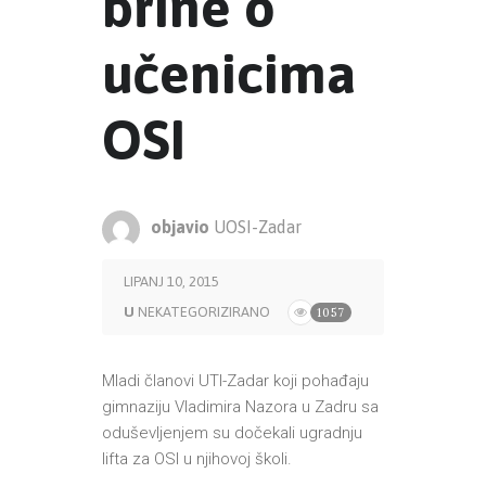
brine o
učenicima
OSI
objavio
UOSI-Zadar
LIPANJ 10, 2015
U
NEKATEGORIZIRANO
1057
Mladi članovi UTI-Zadar koji pohađaju
gimnaziju Vladimira Nazora u Zadru sa
oduševljenjem su dočekali ugradnju
lifta za OSI u njihovoj školi.