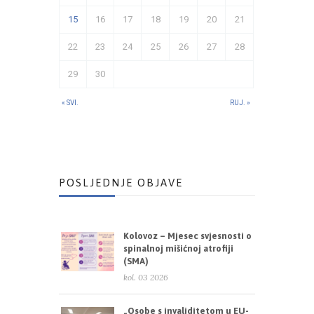
15
16
17
18
19
20
21
22
23
24
25
26
27
28
29
30
« SVI.
RUJ. »
POSLJEDNJE OBJAVE
Kolovoz – Mjesec svjesnosti o
spinalnoj mišićnoj atrofiji
(SMA)
kol. 03 2026
„Osobe s invaliditetom u EU-