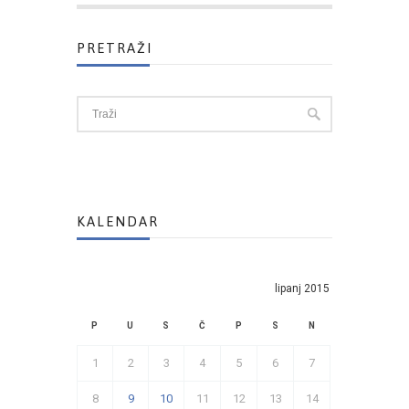
PRETRAŽI
KALENDAR
lipanj 2015
P
U
S
Č
P
S
N
1
2
3
4
5
6
7
8
9
10
11
12
13
14