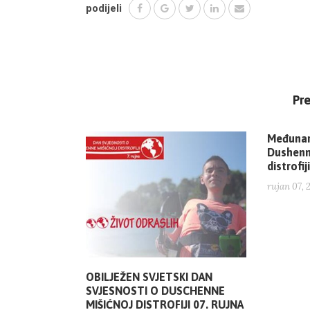
podijeli
Pr
Međunar
Dushenn
distrofiji
rujan 07, 
OBILJEŽEN SVJETSKI DAN
SVJESNOSTI O DUSCHENNE
MIŠIĆNOJ DISTROFIJI 07. RUJNA