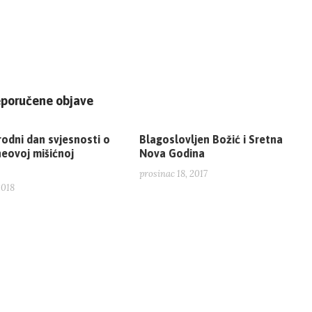
eporučene objave
odni dan svjesnosti o
Blagoslovljen Božić i Sretna
eovoj mišićnoj
Nova Godina
prosinac 18, 2017
2018