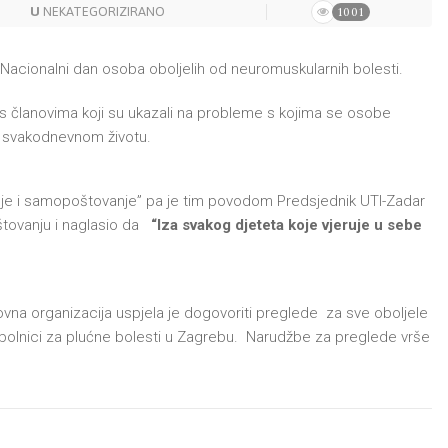
U
NEKATEGORIZIRANO
1001
e Nacionalni dan osoba oboljelih od neuromuskularnih bolesti.
 s članovima koji su ukazali na probleme s kojima se osobe
u svakodnevnom životu.
e i samopoštovanje” pa je tim povodom Predsjednik UTI-Zadar
štovanju i naglasio da
“Iza svakog djeteta koje vjeruje u sebe
ovna organizacija uspjela je dogovoriti preglede za sve oboljele
bolnici za plućne bolesti u Zagrebu. Narudžbe za preglede vrše