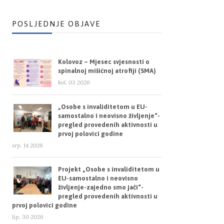
POSLJEDNJE OBJAVE
Kolovoz – Mjesec svjesnosti o
spinalnoj mišićnoj atrofiji (SMA)
kol. 03 2026
„Osobe s invaliditetom u EU-
samostalno i neovisno življenje“-
pregled provedenih aktivnosti u
prvoj polovici godine
srp. 14 2026
Projekt „Osobe s invaliditetom u
EU-samostalno i neovisno
življenje-zajedno smo jači“-
pregled provedenih aktivnosti u
prvoj polovici godine
lip. 30 2026