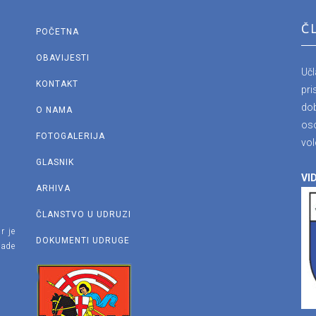
Č
POČETNA
OBAVIJESTI
Uč
KONTAKT
pri
dob
O NAMA
os
FOTOGALERIJA
vol
GLASNIK
VID
ARHIVA
ČLANSTVO U UDRUZI
r je
DOKUMENTI UDRUGE
lade