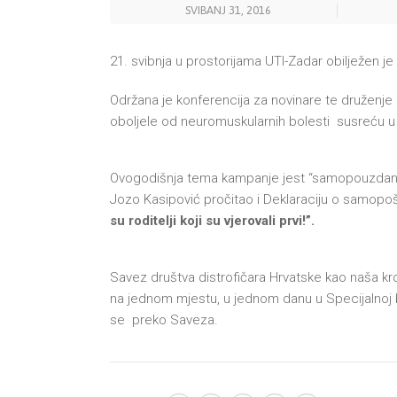
SVIBANJ 31, 2016
21. svibnja u prostorijama UTI-Zadar obilježen j
Održana je konferencija za novinare te druženje
oboljele od neuromuskularnih bolesti susreću 
Ovogodišnja tema kampanje jest “samopouzdanj
Jozo Kasipović pročitao i Deklaraciju o samopo
su roditelji koji su vjerovali prvi!”.
Savez društva distrofičara Hrvatske kao naša kr
na jednom mjestu, u jednom danu u Specijalnoj 
se preko Saveza.