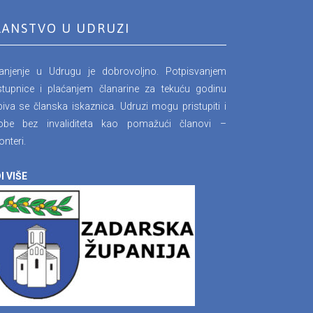
LANSTVO U UDRUZI
lanjenje u Udrugu je dobrovoljno. Potpisvanjem
stupnice i plaćanjem članarine za tekuću godinu
iva se članska iskaznica. Udruzi mogu pristupiti i
obe bez invaliditeta kao pomažući članovi –
onteri.
I VIŠE