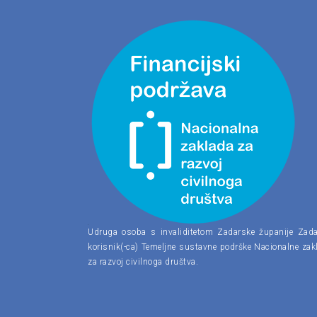
Udruga osoba s invaliditetom Zadarske županije Zada
korisnik(-ca) Temeljne sustavne podrške Nacionalne zak
za razvoj civilnoga društva.