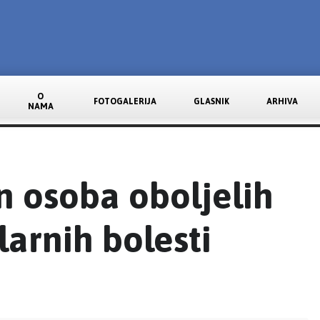
O
FOTOGALERIJA
GLASNIK
ARHIVA
NAMA
n osoba oboljelih
arnih bolesti