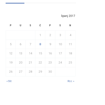
lipanj 2017
P
U
S
Č
P
S
N
1
2
3
4
5
6
7
8
9
10
11
12
13
14
15
16
17
18
19
20
21
22
23
24
25
26
27
28
29
30
« SVI.
RUJ. »