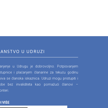
LANSTVO U UDRUZI
lanjenje u Udrugu je dobrovoljno. Potpisvanjem
stupnice i plaćanjem članarine za tekuću godinu
iva se članska iskaznica. Udruzi mogu pristupiti i
obe bez invaliditeta kao pomažući članovi –
onteri.
I VIŠE