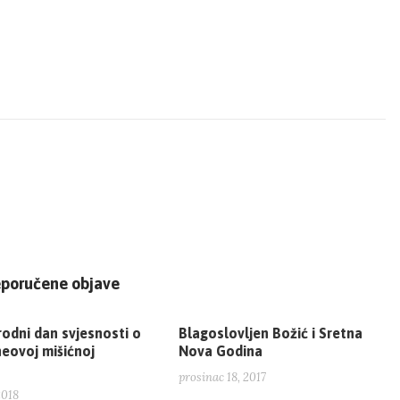
eporučene objave
odni dan svjesnosti o
Blagoslovljen Božić i Sretna
eovoj mišićnoj
Nova Godina
prosinac 18, 2017
2018