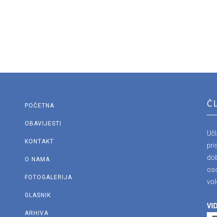
Č
POČETNA
OBAVIJESTI
Uč
KONTAKT
pri
dob
O NAMA
os
FOTOGALERIJA
vol
GLASNIK
VID
ARHIVA