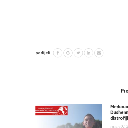
podijeli
Pr
Međunar
Dushenn
distrofiji
rujan 07, 