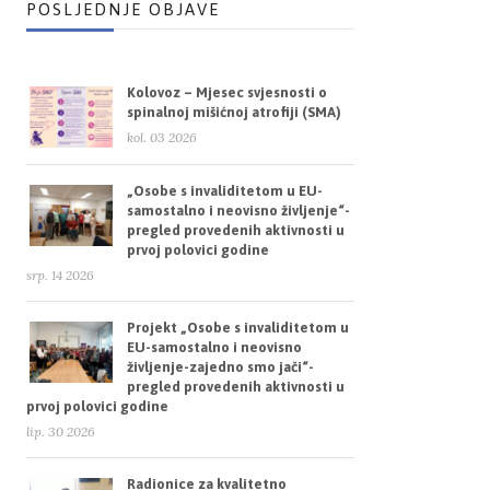
POSLJEDNJE OBJAVE
Kolovoz – Mjesec svjesnosti o
spinalnoj mišićnoj atrofiji (SMA)
kol. 03 2026
„Osobe s invaliditetom u EU-
samostalno i neovisno življenje“-
pregled provedenih aktivnosti u
prvoj polovici godine
srp. 14 2026
Projekt „Osobe s invaliditetom u
EU-samostalno i neovisno
življenje-zajedno smo jači“-
pregled provedenih aktivnosti u
prvoj polovici godine
lip. 30 2026
Radionice za kvalitetno