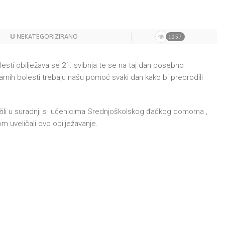
U
NEKATEGORIZIRANO
1057
esti obilježava se 21. svibnja te se na taj dan posebno
rnih bolesti trebaju našu pomoć svaki dan kako bi prebrodili
ežili u suradnji s učenicima Srednjoškolskog đačkog domoma ,
m uveličali ovo obilježavanje.