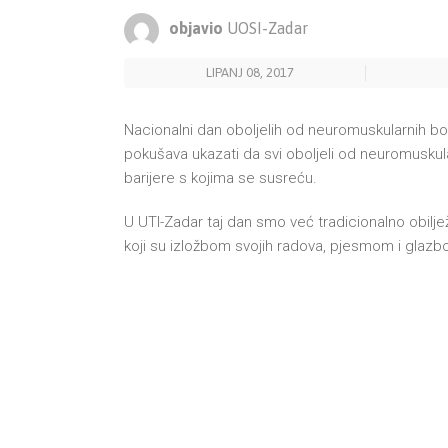
objavio
UOSI-Zadar
LIPANJ 08, 2017
Nacionalni dan oboljelih od neuromuskularnih bol
pokušava ukazati da svi oboljeli od neuromuskula
barijere s kojima se susreću.
U UTI-Zadar taj dan smo već tradicionalno obilj
koji su izložbom svojih radova, pjesmom i glazbo