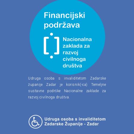
Udruga osoba s invaliditetom Zadarske
županije Zadar je korisnik(-ca) Temeljne
sustavne podrške Nacionalne zaklade za
razvoj civilnoga društva.