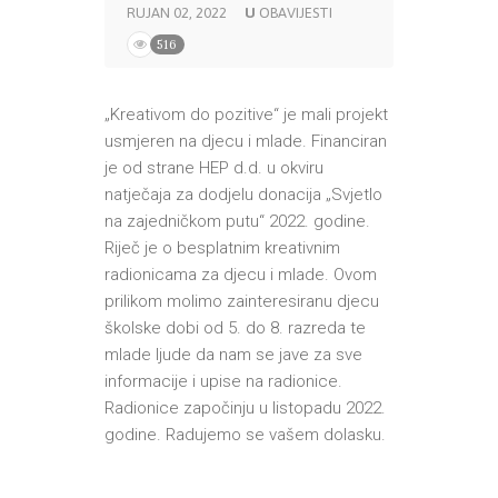
RUJAN 02, 2022
U
OBAVIJESTI
516
„Kreativom do pozitive“ je mali projekt
usmjeren na djecu i mlade. Financiran
je od strane HEP d.d. u okviru
natječaja za dodjelu donacija „Svjetlo
na zajedničkom putu“ 2022. godine.
Riječ je o besplatnim kreativnim
radionicama za djecu i mlade. Ovom
prilikom molimo zainteresiranu djecu
školske dobi od 5. do 8. razreda te
mlade ljude da nam se jave za sve
informacije i upise na radionice.
Radionice započinju u listopadu 2022.
godine. Radujemo se vašem dolasku.