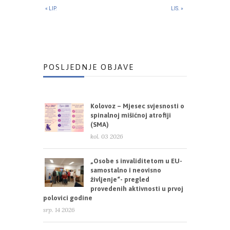
« LIP.
LIS. »
POSLJEDNJE OBJAVE
Kolovoz – Mjesec svjesnosti o
spinalnoj mišićnoj atrofiji
(SMA)
kol. 03 2026
„Osobe s invaliditetom u EU-
samostalno i neovisno
življenje“- pregled
provedenih aktivnosti u prvoj
polovici godine
srp. 14 2026