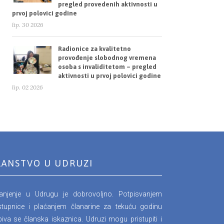
pregled provedenih aktivnosti u
prvoj polovici godine
lip. 30 2026
Radionice za kvalitetno
provođenje slobodnog vremena
osoba s invaliditetom – pregled
aktivnosti u prvoj polovici godine
lip. 02 2026
LANSTVO U UDRUZI
lanjenje u Udrugu je dobrovoljno. Potpisvanjem
stupnice i plaćanjem članarine za tekuću godinu
iva se članska iskaznica. Udruzi mogu pristupiti i