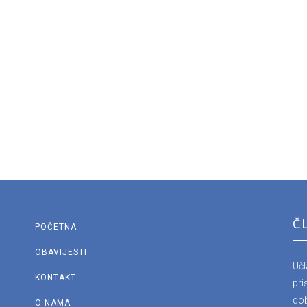
Č
POČETNA
OBAVIJESTI
Uč
KONTAKT
pri
dob
O NAMA