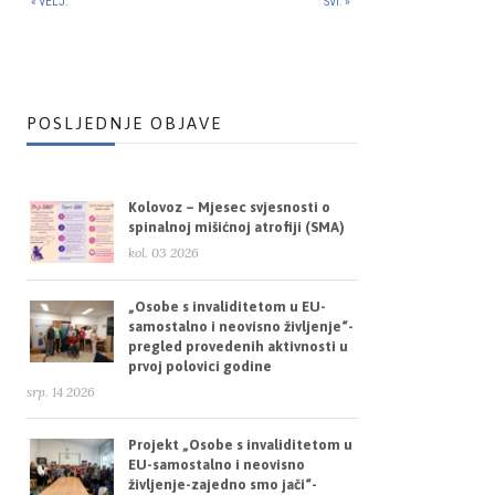
« VELJ.
SVI. »
POSLJEDNJE OBJAVE
Kolovoz – Mjesec svjesnosti o
spinalnoj mišićnoj atrofiji (SMA)
kol. 03 2026
„Osobe s invaliditetom u EU-
samostalno i neovisno življenje“-
pregled provedenih aktivnosti u
prvoj polovici godine
srp. 14 2026
Projekt „Osobe s invaliditetom u
EU-samostalno i neovisno
življenje-zajedno smo jači“-