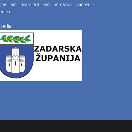
obe bez invaliditeta kao pomažući članovi –
onteri.
I VIŠE