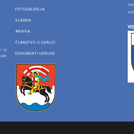
os
FOTOGALERIJA
vol
GLASNIK
VID
ARHIVA
ČLANSTVO U UDRUZI
r je
DOKUMENTI UDRUGE
lade