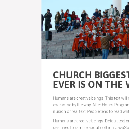
CHURCH BIGGEST
EVER IS ON THE
Humans are creative beings. This text will
awesome by the way. After Hours Programmi
illusion of real text. People tend to read wri
Humans are creative beings. Default text cre
designed to ramble about nothing. JavaS