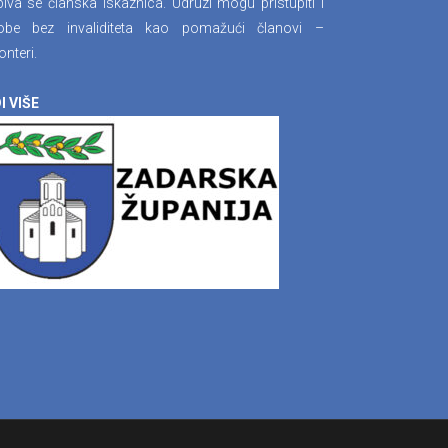
iva se članska iskaznica. Udruzi mogu pristupiti i
obe bez invaliditeta kao pomažući članovi –
onteri.
I VIŠE