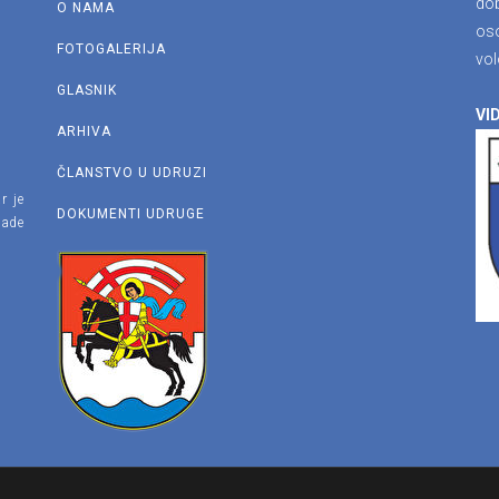
dob
O NAMA
os
FOTOGALERIJA
vol
GLASNIK
VID
ARHIVA
ČLANSTVO U UDRUZI
r je
DOKUMENTI UDRUGE
lade