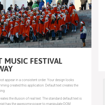
 MUSIC FESTIVAL
 WAY
 not appear in a consistent order. Your design looks
ng created this application. Default text creates the
ting.
ates the illusion of real text. The standard default text is
cript has the awesome power to manipulate DOM