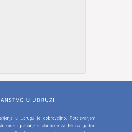
LANSTVO U UDRUZI
lanjenje u Udrugu je dobrovoljno. Potpisvanjem
stupnice i plaćanjem članarine za tekuću godinu