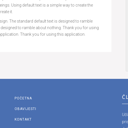
ings. Using default text is a simple way to create the
eate it.
e design. The standard default text is designed to ramble
is designed to ramble about nothing. Thank you for using
application. Thank you for using this application.
Č
POČETNA
OBAVIJESTI
Uč
KONTAKT
pri