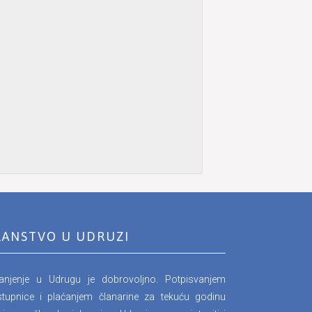
LANSTVO U UDRUZI
lanjenje u Udrugu je dobrovoljno. Potpisvanjem
stupnice i plaćanjem članarine za tekuću godinu