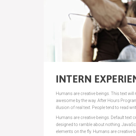
INTERN EXPERIE
Humans are creative beings. This text will
awesome by the way. After Hours Programmi
illusion of real text. People tend to read wri
Humans are creative beings. Default text cre
designed to ramble about nothing. JavaS
elements on the fly. Humans are creative be