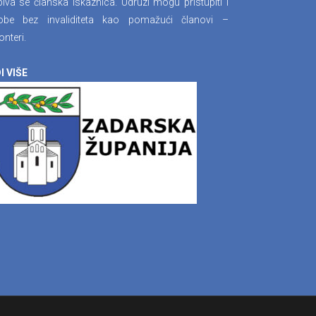
iva se članska iskaznica. Udruzi mogu pristupiti i
obe bez invaliditeta kao pomažući članovi –
onteri.
I VIŠE