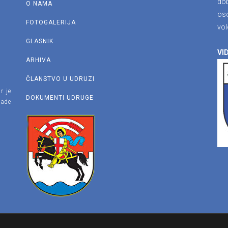
dob
O NAMA
os
FOTOGALERIJA
vol
GLASNIK
VID
ARHIVA
ČLANSTVO U UDRUZI
r je
DOKUMENTI UDRUGE
lade