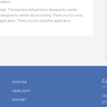
eate it.
e design. The standard default text is designed to ramble
is designed to ramble about nothing. Thank you for using
application. Thank you for using this application.
Č
POČETNA
OBAVIJESTI
Uč
KONTAKT
pri