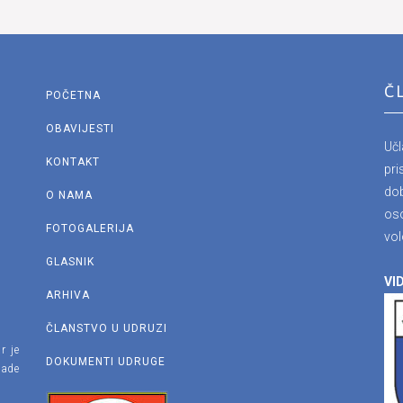
Č
POČETNA
OBAVIJESTI
Uč
KONTAKT
pri
dob
O NAMA
os
FOTOGALERIJA
vol
GLASNIK
VID
ARHIVA
ČLANSTVO U UDRUZI
r je
DOKUMENTI UDRUGE
lade