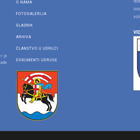
dob
O NAMA
os
FOTOGALERIJA
vol
GLASNIK
VID
ARHIVA
ČLANSTVO U UDRUZI
r je
DOKUMENTI UDRUGE
lade