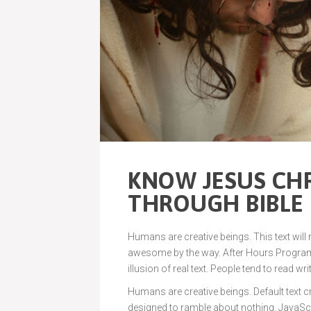
KNOW JESUS CHR
THROUGH BIBLE 
Humans are creative beings. This text will
awesome by the way. After Hours Programmi
illusion of real text. People tend to read wri
Humans are creative beings. Default text cre
designed to ramble about nothing. JavaS