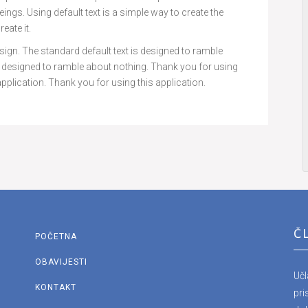
ings. Using default text is a simple way to create the
eate it.
e design. The standard default text is designed to ramble
is designed to ramble about nothing. Thank you for using
application. Thank you for using this application.
Č
POČETNA
OBAVIJESTI
Uč
KONTAKT
pri