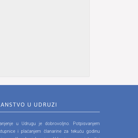
LANSTVO U UDRUZI
lanjenje u Udrugu je dobrovoljno. Potpisvanjem
stupnice i plaćanjem članarine za tekuću godinu