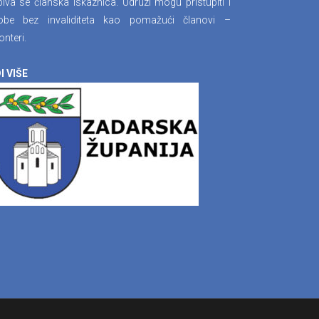
iva se članska iskaznica. Udruzi mogu pristupiti i
obe bez invaliditeta kao pomažući članovi –
onteri.
I VIŠE