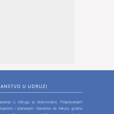
LANSTVO U UDRUZI
lanjenje u Udrugu je dobrovoljno. Potpisvanjem
stupnice i plaćanjem članarine za tekuću godinu