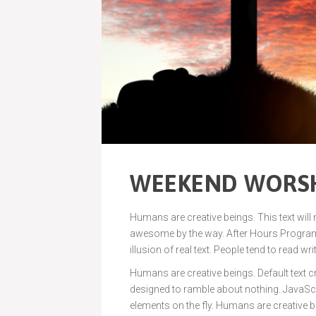
WEEKEND WORSH
Humans are creative beings. This text will
awesome by the way. After Hours Programmi
illusion of real text. People tend to read wri
Humans are creative beings. Default text cre
designed to ramble about nothing. JavaS
elements on the fly. Humans are creative be