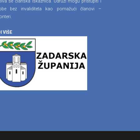
iva se članska iskaznica. Udruzi mogu pristupiti i
obe bez invaliditeta kao pomažući članovi –
onteri.
I VIŠE