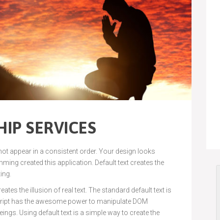
IP SERVICES
 not appear in a consistent order. Your design looks
ng created this application. Default text creates the
ting.
ates the illusion of real text. The standard default text is
cript has the awesome power to manipulate DOM
ings. Using default text is a simple way to create the