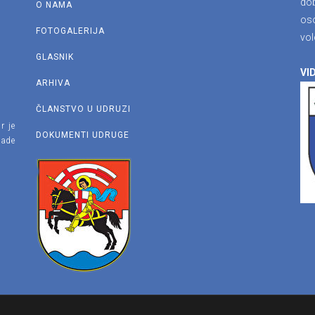
dob
O NAMA
os
FOTOGALERIJA
vol
GLASNIK
VID
ARHIVA
ČLANSTVO U UDRUZI
r je
DOKUMENTI UDRUGE
lade