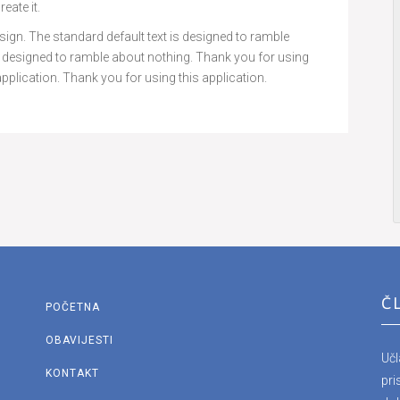
eate it.
e design. The standard default text is designed to ramble
is designed to ramble about nothing. Thank you for using
application. Thank you for using this application.
Č
POČETNA
OBAVIJESTI
Uč
KONTAKT
pri