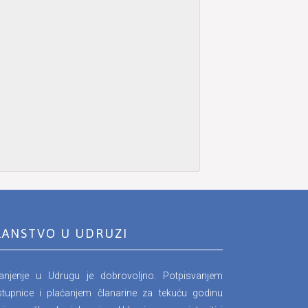
LANSTVO U UDRUZI
lanjenje u Udrugu je dobrovoljno. Potpisvanjem
stupnice i plaćanjem članarine za tekuću godinu