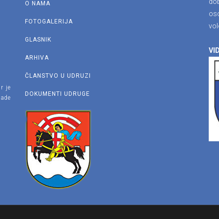
dob
O NAMA
os
FOTOGALERIJA
vol
GLASNIK
VID
ARHIVA
ČLANSTVO U UDRUZI
r je
DOKUMENTI UDRUGE
lade