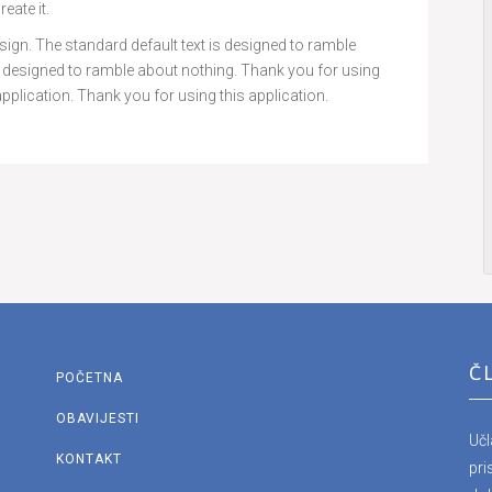
eate it.
e design. The standard default text is designed to ramble
is designed to ramble about nothing. Thank you for using
application. Thank you for using this application.
Č
POČETNA
OBAVIJESTI
Uč
KONTAKT
pri