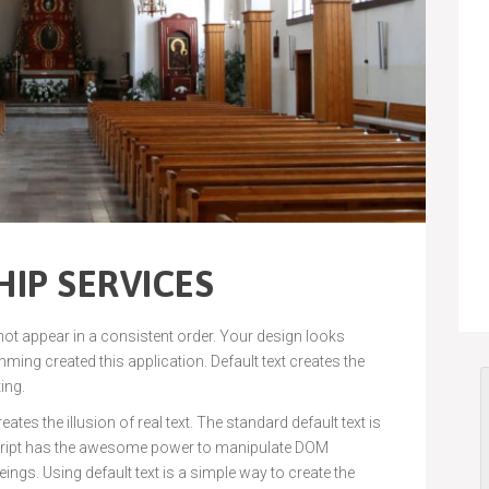
IP SERVICES
 not appear in a consistent order. Your design looks
ng created this application. Default text creates the
ting.
ates the illusion of real text. The standard default text is
cript has the awesome power to manipulate DOM
ings. Using default text is a simple way to create the