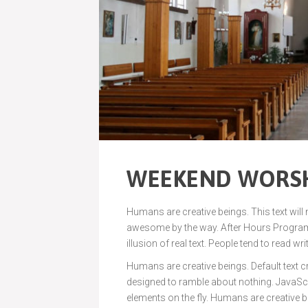
WEEKEND WORSH
Humans are creative beings. This text will
awesome by the way. After Hours Programmi
illusion of real text. People tend to read wri
Humans are creative beings. Default text cre
designed to ramble about nothing. JavaS
elements on the fly. Humans are creative be