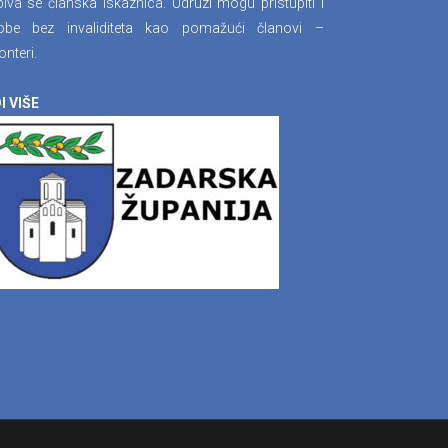
iva se članska iskaznica. Udruzi mogu pristupiti i
obe bez invaliditeta kao pomažući članovi –
onteri.
I VIŠE