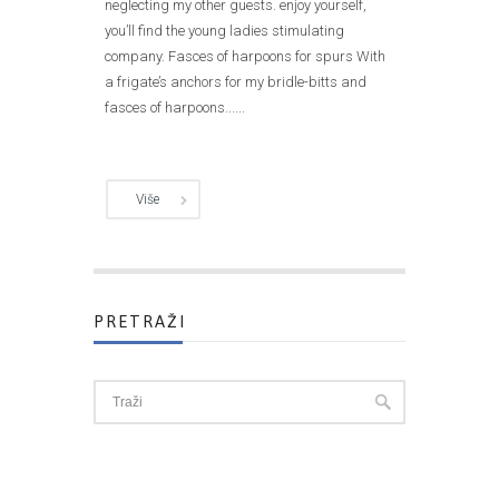
neglecting my other guests. enjoy yourself,
you’ll find the young ladies stimulating
company. Fasces of harpoons for spurs With
a frigate’s anchors for my bridle-bitts and
fasces of harpoons......
Više
PRETRAŽI