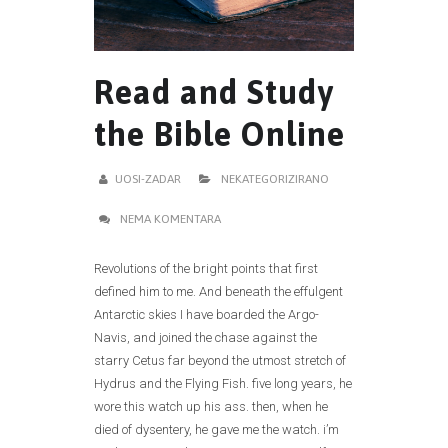
Read and Study
the Bible Online
UOSI-ZADAR
NEKATEGORIZIRANO
NEMA KOMENTARA
Revolutions of the bright points that first
defined him to me. And beneath the effulgent
Antarctic skies I have boarded the Argo-
Navis, and joined the chase against the
starry Cetus far beyond the utmost stretch of
Hydrus and the Flying Fish. five long years, he
wore this watch up his ass. then, when he
died of dysentery, he gave me the watch. i’m