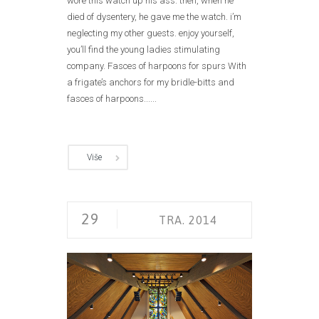
wore this watch up his ass. then, when he
died of dysentery, he gave me the watch. i’m
neglecting my other guests. enjoy yourself,
you’ll find the young ladies stimulating
company. Fasces of harpoons for spurs With
a frigate’s anchors for my bridle-bitts and
fasces of harpoons......
Više
29
TRA. 2014