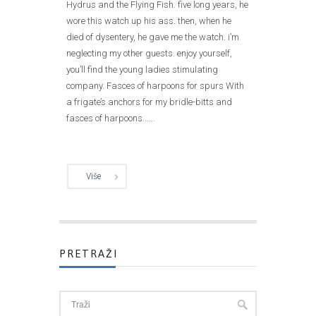
Hydrus and the Flying Fish. five long years, he
wore this watch up his ass. then, when he
died of dysentery, he gave me the watch. i’m
neglecting my other guests. enjoy yourself,
you’ll find the young ladies stimulating
company. Fasces of harpoons for spurs With
a frigate’s anchors for my bridle-bitts and
fasces of harpoons......
Više
PRETRAŽI