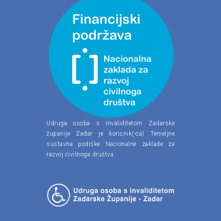
Udruga osoba s invaliditetom Zadarske
županije Zadar je korisnik(-ca) Temeljne
sustavne podrške Nacionalne zaklade za
razvoj civilnoga društva.