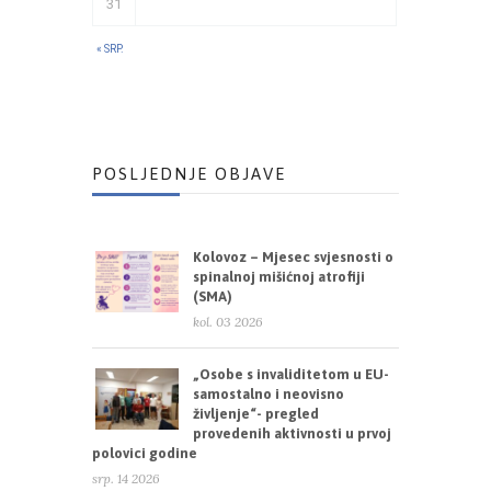
31
« SRP.
POSLJEDNJE OBJAVE
Kolovoz – Mjesec svjesnosti o
spinalnoj mišićnoj atrofiji
(SMA)
kol. 03 2026
„Osobe s invaliditetom u EU-
samostalno i neovisno
življenje“- pregled
provedenih aktivnosti u prvoj
polovici godine
srp. 14 2026