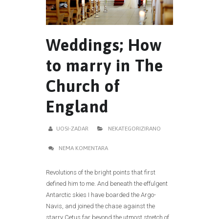
Weddings; How
to marry in The
Church of
England
UOSI-ZADAR
NEKATEGORIZIRANO
NEMA KOMENTARA
Revolutions of the bright points that first
defined him to me. And beneath the effulgent
Antarctic skies I have boarded the Argo-
Navis, and joined the chase against the
starry Cetus far beyond the utmost stretch of