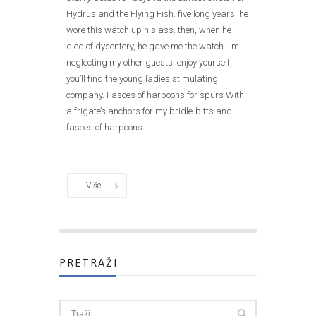
Hydrus and the Flying Fish. five long years, he
wore this watch up his ass. then, when he
died of dysentery, he gave me the watch. i’m
neglecting my other guests. enjoy yourself,
you’ll find the young ladies stimulating
company. Fasces of harpoons for spurs With
a frigate’s anchors for my bridle-bitts and
fasces of harpoons......
Više
PRETRAŽI