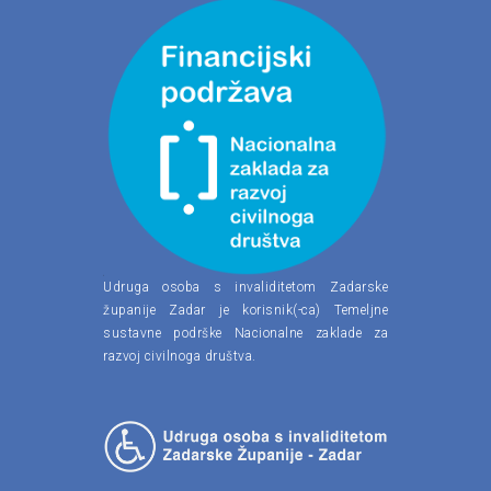
Udruga osoba s invaliditetom Zadarske
županije Zadar je korisnik(-ca) Temeljne
sustavne podrške Nacionalne zaklade za
razvoj civilnoga društva.