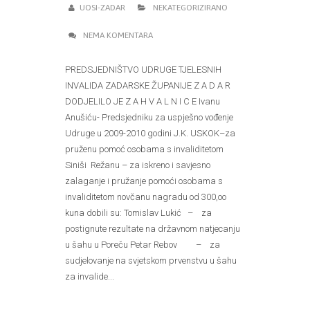
UOSI-ZADAR
NEKATEGORIZIRANO
NEMA KOMENTARA
PREDSJEDNIŠTVO UDRUGE TJELESNIH
INVALIDA ZADARSKE ŽUPANIJE Z A D A R
DODJELILO JE Z A H V A L N I C E Ivanu
Anušiću- Predsjedniku za uspješno vođenje
Udruge u 2009-2010 godini J.K. USKOK–za
pruženu pomoć osobama s invaliditetom
Siniši Režanu – za iskreno i savjesno
zalaganje i pružanje pomoći osobama s
invaliditetom novčanu nagradu od 300,oo
kuna dobili su: Tomislav Lukić – za
postignute rezultate na državnom natjecanju
u šahu u Poreču Petar Rebov – za
sudjelovanje na svjetskom prvenstvu u šahu
za invalide...