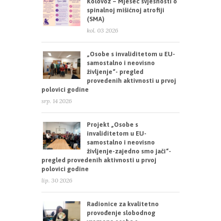
Kolovoz – Mjesec svjesnosti o
spinalnoj mišićnoj atrofiji
(SMA)
kol. 03 2026
„Osobe s invaliditetom u EU-
samostalno i neovisno
življenje“- pregled
provedenih aktivnosti u prvoj
polovici godine
srp. 14 2026
Projekt „Osobe s
invaliditetom u EU-
samostalno i neovisno
življenje-zajedno smo jači“-
pregled provedenih aktivnosti u prvoj
polovici godine
lip. 30 2026
Radionice za kvalitetno
provođenje slobodnog