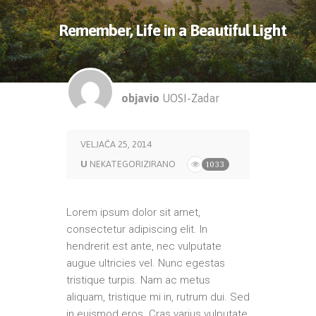
Remember, Life in a Beautiful Light
objavio
UOSI-Zadar
VELJAČA 25, 2014
U
NEKATEGORIZIRANO
1033
Lorem ipsum dolor sit amet,
consectetur adipiscing elit. In
hendrerit est ante, nec vulputate
augue ultricies vel. Nunc egestas
tristique turpis. Nam ac metus
aliquam, tristique mi in, rutrum dui. Sed
in euismod eros. Cras varius vulputate