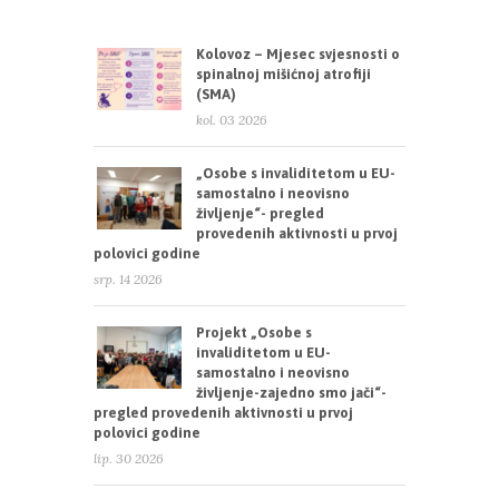
Kolovoz – Mjesec svjesnosti o
spinalnoj mišićnoj atrofiji
(SMA)
kol. 03 2026
„Osobe s invaliditetom u EU-
samostalno i neovisno
življenje“- pregled
provedenih aktivnosti u prvoj
polovici godine
srp. 14 2026
Projekt „Osobe s
invaliditetom u EU-
samostalno i neovisno
življenje-zajedno smo jači“-
pregled provedenih aktivnosti u prvoj
polovici godine
lip. 30 2026