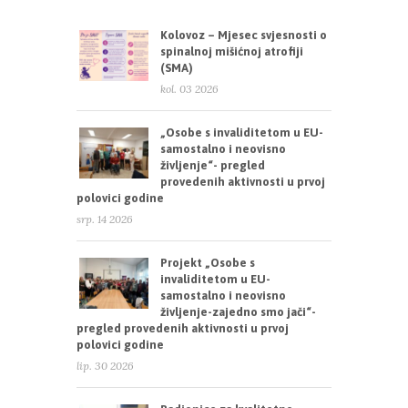
Kolovoz – Mjesec svjesnosti o
spinalnoj mišićnoj atrofiji
(SMA)
kol. 03 2026
„Osobe s invaliditetom u EU-
samostalno i neovisno
življenje“- pregled
provedenih aktivnosti u prvoj
polovici godine
srp. 14 2026
Projekt „Osobe s
invaliditetom u EU-
samostalno i neovisno
življenje-zajedno smo jači“-
pregled provedenih aktivnosti u prvoj
polovici godine
lip. 30 2026