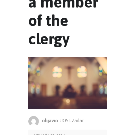
a member
of the
clergy
objavio
UOSI-Zadar