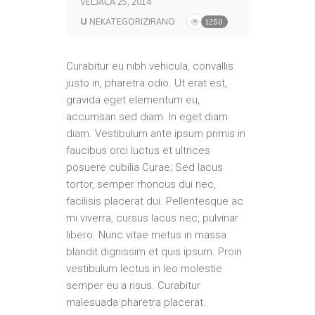
VELJAČA 25, 2014
U
NEKATEGORIZIRANO
1250
Curabitur eu nibh vehicula, convallis
justo in, pharetra odio. Ut erat est,
gravida eget elementum eu,
accumsan sed diam. In eget diam
diam. Vestibulum ante ipsum primis in
faucibus orci luctus et ultrices
posuere cubilia Curae; Sed lacus
tortor, semper rhoncus dui nec,
facilisis placerat dui. Pellentesque ac
mi viverra, cursus lacus nec, pulvinar
libero. Nunc vitae metus in massa
blandit dignissim et quis ipsum. Proin
vestibulum lectus in leo molestie
semper eu a risus. Curabitur
malesuada pharetra placerat.