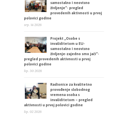
samostalno i neovisno
življenje“- pregled
provedenih aktivnosti u prvoj
polovici godine
srp. 14 2026
Projekt „Osobe s
invaliditetom u EU-
samostalno i neovisno
življenje-zajedno smo jači“-
pregled provedenih aktivnosti u prvoj
polovici godine
lip. 30 2026
Radionice za kvalitetno
provođenje slobodnog
vremena osoba s
invaliditetom – pregled
aktivnosti u prvoj polovici godine
lip. 02 2026