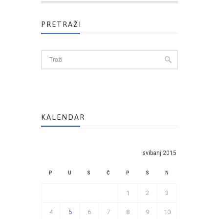
PRETRAŽI
KALENDAR
svibanj 2015
P
U
S
Č
P
S
N
1
2
3
4
5
6
7
8
9
10