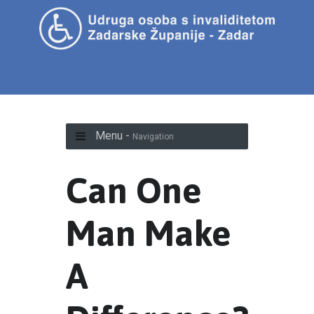
Menu -
Navigation
Can One
Man Make
A