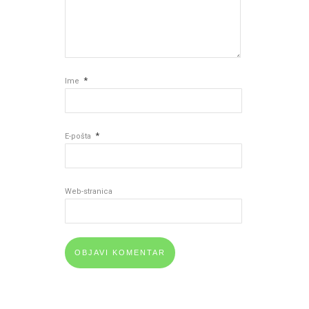
*
Ime
*
E-pošta
Web-stranica