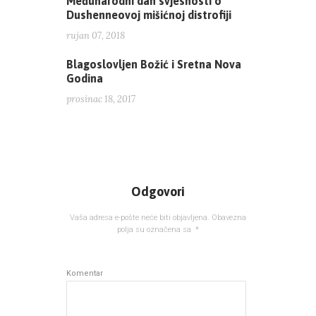
Međunarodni dan svjesnosti o
Dushenneovoj mišićnoj distrofiji
rujan 07, 2018
Blagoslovljen Božić i Sretna Nova
Godina
prosinac 18, 2017
Odgovori
Vaša adresa e-pošte neće biti objavljena.
Obavezna
polja su označena sa
*
Komentar