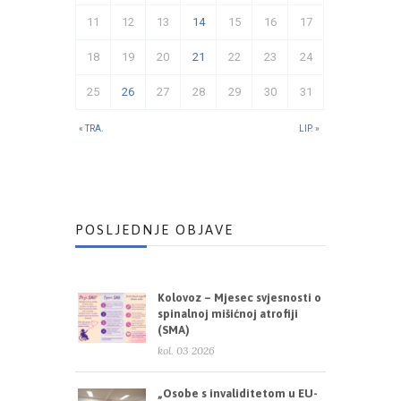
11
12
13
14
15
16
17
18
19
20
21
22
23
24
25
26
27
28
29
30
31
« TRA.
LIP. »
POSLJEDNJE OBJAVE
Kolovoz – Mjesec svjesnosti o
spinalnoj mišićnoj atrofiji
(SMA)
kol. 03 2026
„Osobe s invaliditetom u EU-