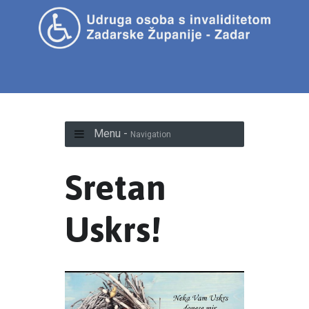
Menu -
Navigation
Sretan
Uskrs!