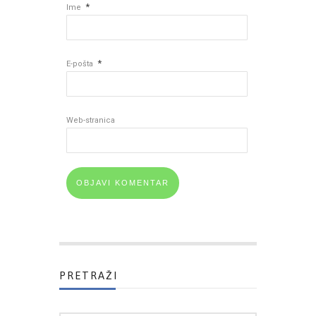
*
Ime
*
E-pošta
Web-stranica
PRETRAŽI