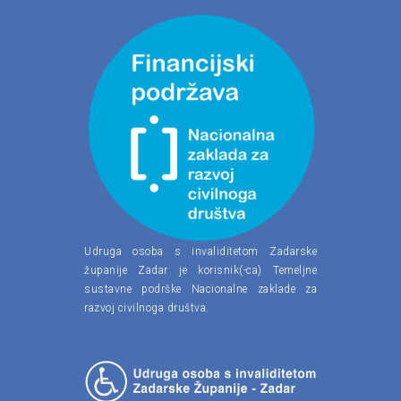
Udruga osoba s invaliditetom Zadarske
županije Zadar je korisnik(-ca) Temeljne
sustavne podrške Nacionalne zaklade za
razvoj civilnoga društva.