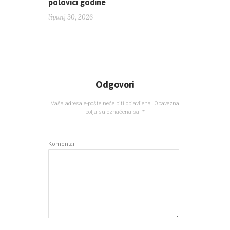
polovici godine
lipanj 30, 2026
Odgovori
Vaša adresa e-pošte neće biti objavljena.
Obavezna
polja su označena sa
*
Komentar