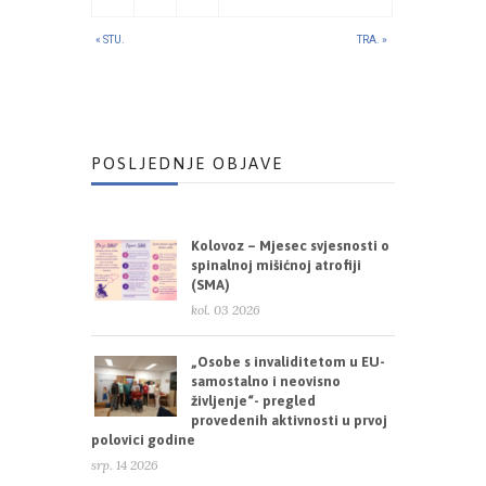
« STU.
TRA. »
POSLJEDNJE OBJAVE
Kolovoz – Mjesec svjesnosti o
spinalnoj mišićnoj atrofiji
(SMA)
kol. 03 2026
„Osobe s invaliditetom u EU-
samostalno i neovisno
življenje“- pregled
provedenih aktivnosti u prvoj
polovici godine
srp. 14 2026