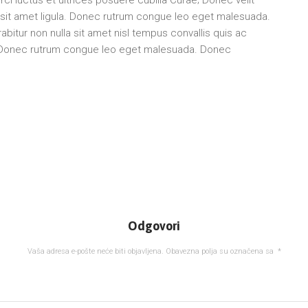
r sit amet ligula. Donec rutrum congue leo eget malesuada.
abitur non nulla sit amet nisl tempus convallis quis ac
. Donec rutrum congue leo eget malesuada. Donec
Odgovori
Vaša adresa e-pošte neće biti objavljena.
Obavezna polja su označena sa
*