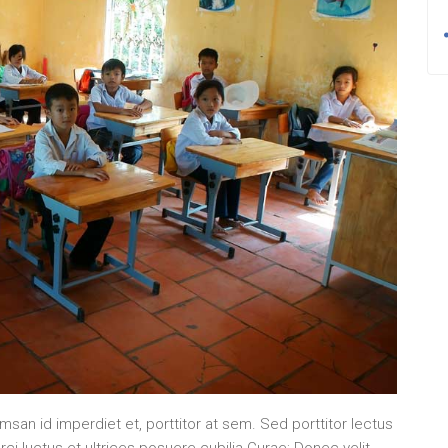
umsan id imperdiet et, porttitor at sem. Sed porttitor lectus
ci luctus et ultrices posuere cubilia Curae; Donec velit