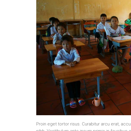
Proin eget tortor risus. Curabitur arcu erat, acc
nibh. Vestibulum ante ipsum primis in faucibus or