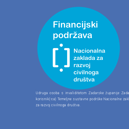
Udruga osoba s invaliditetom Zadarske županije Zada
korisnik(-ca) Temeljne sustavne podrške Nacionalne zak
za razvoj civilnoga društva.