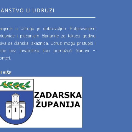
LANSTVO U UDRUZI
lanjenje u Udrugu je dobrovoljno. Potpisvanjem
stupnice i plaćanjem članarine za tekuću godinu
iva se članska iskaznica. Udruzi mogu pristupiti i
obe bez invaliditeta kao pomažući članovi –
onteri.
I VIŠE