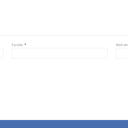
*
E-pošta
Web-str