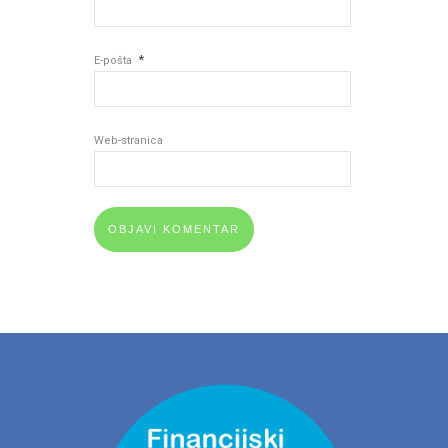
*
E-pošta
Web-stranica