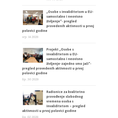
„Osobe s invaliditetom u EU-
samostalno i neovisno
življenje“- pregled
provedenih aktivnosti u prvoj
polovici godine
srp. 14 2026
Projekt „Osobe s
invaliditetom u EU-
samostalno i neovisno
življenje-zajedno smo jači“-
pregled provedenih aktivnosti u prvoj
polovici godine
lip. 30 2026
Radionice za kvalitetno
provođenje slobodnog
vremena osoba s
invaliditetom – pregled
aktivnosti u prvoj polovici godine
lip. 02 2026