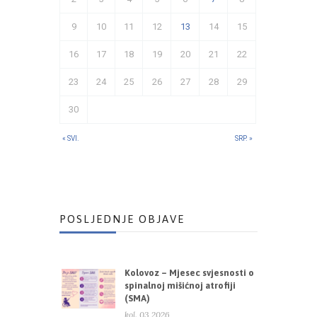
9
10
11
12
13
14
15
16
17
18
19
20
21
22
23
24
25
26
27
28
29
30
« SVI.
SRP. »
POSLJEDNJE OBJAVE
Kolovoz – Mjesec svjesnosti o
spinalnoj mišićnoj atrofiji
(SMA)
kol. 03 2026