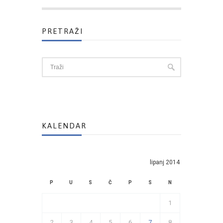
PRETRAŽI
KALENDAR
lipanj 2014
P
U
S
Č
P
S
N
1
2
3
4
5
6
7
8