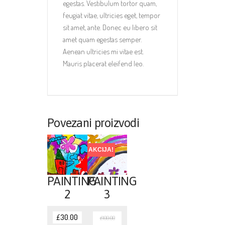
egestas. Vestibulum tortor quam,
feugiat vitae, ultricies eget, tempor
sit amet, ante. Donec eu libero sit
amet quam egestas semper.
Aenean ultricies mi vitae est.
Mauris placerat eleifend leo.
Povezani proizvodi
AKCIJA!
PAINTING
PAINTING
2
3
£
30.00
£
100.00