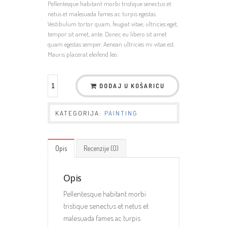
Pellentesque habitant morbi tristique senectus et
netus et malesuada fames ac turpis egestas.
Vestibulum tortor quam, feugiat vitae, ultricies eget,
tempor sit amet, ante. Donec eu libero sit amet
quam egestas semper. Aenean ultricies mi vitae est.
Mauris placerat eleifend leo.
DODAJ U KOŠARICU
KATEGORIJA:
PAINTING
Opis
Recenzije (0)
Opis
Pellentesque habitant morbi
tristique senectus et netus et
malesuada fames ac turpis