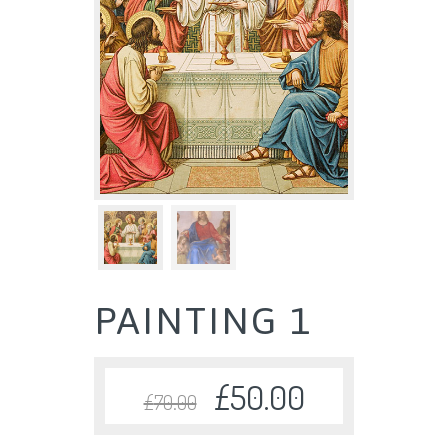
PAINTING 1
£
50.00
£
70.00