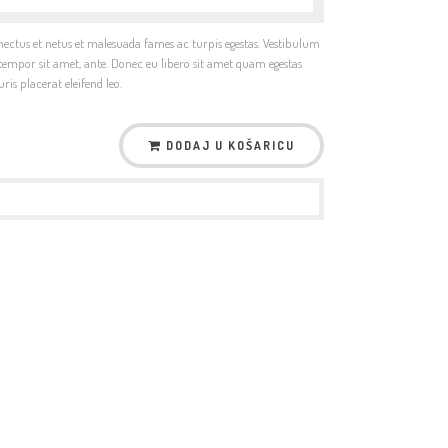
nectus et netus et malesuada fames ac turpis egestas. Vestibulum
t, tempor sit amet, ante. Donec eu libero sit amet quam egestas
ris placerat eleifend leo.
DODAJ U KOŠARICU