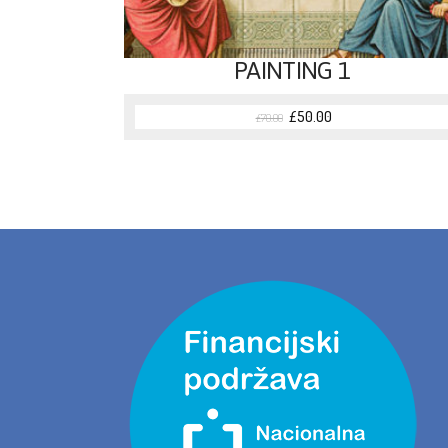
PAINTING 1
£
50.00
£
70.00