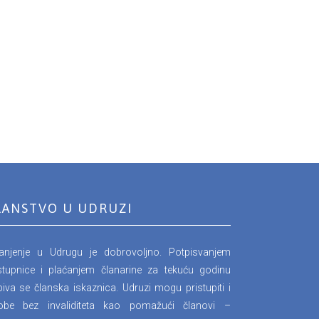
LANSTVO U UDRUZI
lanjenje u Udrugu je dobrovoljno. Potpisvanjem
stupnice i plaćanjem članarine za tekuću godinu
iva se članska iskaznica. Udruzi mogu pristupiti i
obe bez invaliditeta kao pomažući članovi –