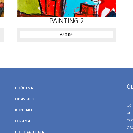
PAINTING 2
£
30.00
Č
POČETNA
OBAVIJESTI
Uč
KONTAKT
pri
dob
O NAMA
os
FOTOGALERIJA